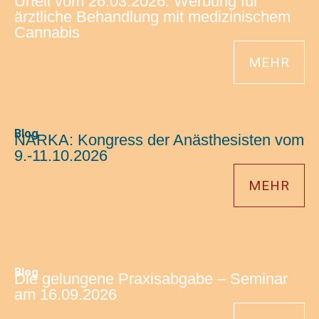
Urteil vom 26.03.2026: Werbung für
ärztliche Behandlung mit medizinischem
Cannabis
MEHR
Blog
NARKA: Kongress der Anästhesisten vom
9.-11.10.2026
MEHR
Blog
Die gelungene Praxisabgabe – Seminar
am 16.09.2026