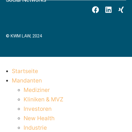
© KWM LAW, 2024
Startseite
Mandanten
Mediziner
Kliniken & MVZ
Investoren
New Health
Industrie