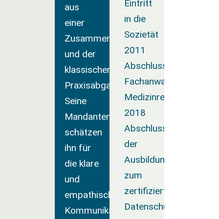
Eintritt
aus
in die
einer
Sozietät
Zusammenarbeit
2011
und der
Abschluss
klassischen
Fachanwaltslehrgang
Praxisabgabe.
Medizinrecht
Seine
2018
Mandanten
Abschluss
schätzen
der
ihn für
Ausbildung
die klare
zum
und
zertifizierten
empathische
Datenschutzbeauftrag
Kommunikation