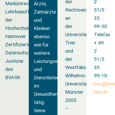
der
2
Medizinrecht
Ärzte,
Rechtswissenschaften
51/5
Lehrbeauftragter
Zahnärzte
an
35
der
und
der
99-30
Hochschule
Kliniken
Universität
Telefax
Hannover
ebenso
Trier
+ 49
Zertifizierter
wie für
und
2
Datenschutzbeauftragter
weitere
der
51/5
Justiziar
Leistungserbringer
Westfälischen
35
des
und
Wilhelms-
99-10
BVASK
Dienstleiter
Universität
berg@kw
im
Münster
law.de
Gesundheitswesen
2005
tätig.
–
Seine