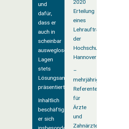
2020
und
Erteilung
dafür,
eines
dass er
Lehrauftrages
auch in
der
scheinbar
Hochschule
ausweglosen
Hannover
Lagen
stets
–
Lösungsansätze
mehrjährige
präsentiert.
Referententätigkeit
für
Inhaltlich
Ärzte
beschäftigt
und
er sich
Zahnärzte
insbesondere