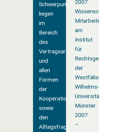
2007
Schwerpunkte
Wissenschaftlicher
liegen
Mitarbeiter
im
am
Bereich
Institut
des
für
Vertragsarztrechts
Rechtsgeschichte
und
der
allen
Westfälischen
Formen
Wilhelms-
der
Universität
Kooperationen
Münster
sowie
2007
den
–
Alltagsfragen