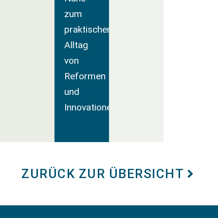
zum
praktischen
Alltag
von
Reformen
und
Innovationen.
ZURÜCK ZUR ÜBERSICHT