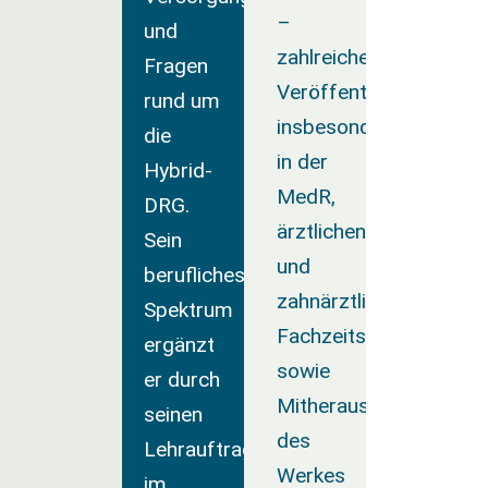
–
und
zahlreiche
Fragen
Veröffentlichungen,
rund um
insbesondere
die
in der
Hybrid-
MedR,
DRG.
ärztlichen
Sein
und
berufliches
zahnärztlichen
Spektrum
Fachzeitschriften
ergänzt
sowie
er durch
Mitherausgeber
seinen
des
Lehrauftrag
Werkes
im