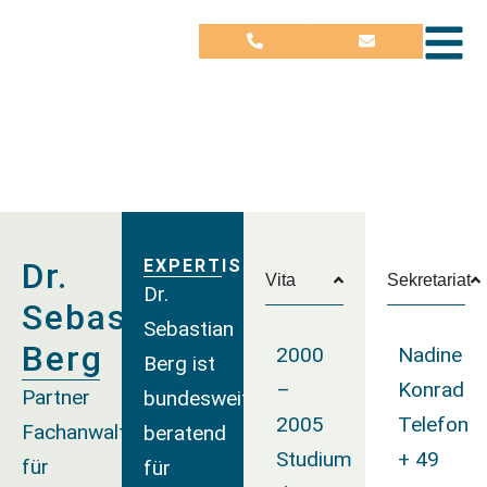
Dr.
EXPERTISE
Vita
Sekretariat
Dr.
Sebastian
Sebastian
Berg
2000
Nadine
Berg ist
–
Konrad
Partner
bundesweit
2005
Telefon
Fachanwalt
beratend
Studium
+ 49
für
für