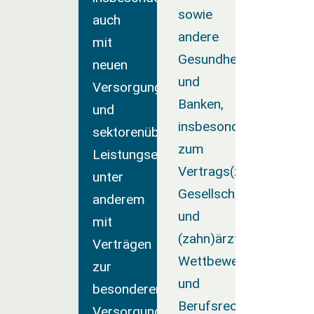
sowie
auch
andere
mit
Gesundheitsdienstleist
neuen
und
Versorgungsformen
Banken,
und
insbesondere
sektorenübergreifender
zum
Leistungserbringung,
Vertrags(zahn)arztrech
unter
Gesellschaftsrecht
anderem
und
mit
(zahn)ärztlichen
Verträgen
Wettbewerbsrecht
zur
und
besonderen
Berufsrecht
Versorgung