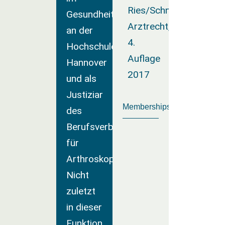
Ries/Schnieder/Papend
Gesundheitsrechts
Arztrecht,
an der
4.
Hochschule
Auflage
Hannover
2017
und als
Justiziar
Memberships
des
Berufsverbandes
für
Arthroskopie.
Nicht
zuletzt
in dieser
Funktion