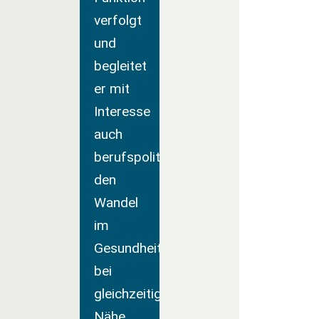
verfolgt
und
begleitet
er mit
Interesse
auch
berufspolitisch
den
Wandel
im
Gesundheitsmarkt
bei
gleichzeitiger
Nähe