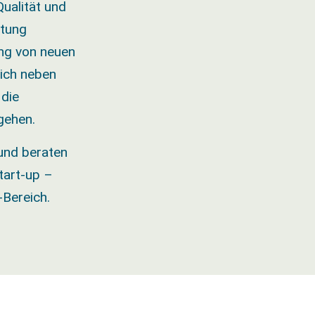
ualität und
atung
ung von neuen
ich neben
 die
gehen.
 und beraten
tart-up –
-Bereich.