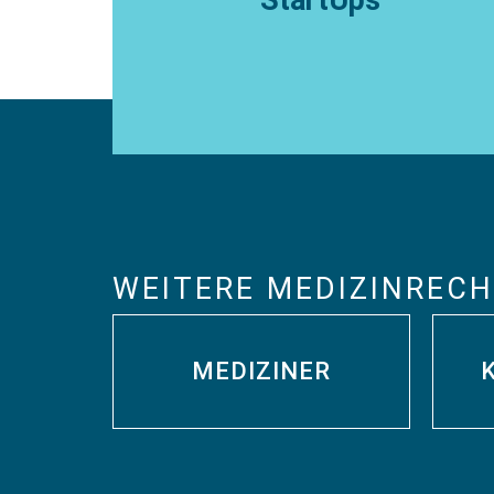
StartUps
Sstart-up? Wir sorgen dafür, dass Sie Ihre
Innovationen rechtssicher umsetzen können
und nicht unnötig...
WEITERE MEDIZIN­REC
MEDIZINER