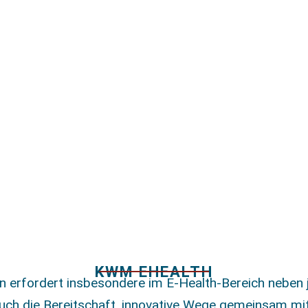
KWM EHEALTH
 erfordert insbesondere im E-Health-Bereich neben ju
uch die Bereitschaft, innovative Wege gemeinsam m