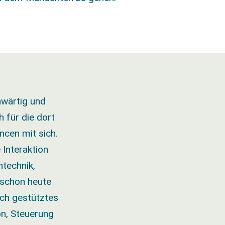
nwärtig und
 für die dort
ncen mit sich.
 Interaktion
ntechnik,
 schon heute
sch gestütztes
on, Steuerung